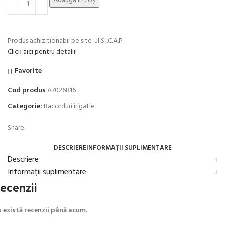
Adaugă în coș
Produs achizitionabil pe site-ul S.I.C.A.P
Click aici pentru detalii!
Favorite
Cod produs
A7026816
Categorie:
Racorduri irigatie
Share:
DESCRIERE
INFORMAȚII SUPLIMENTARE
Descriere
Informații suplimentare
ecenzii
 există recenzii până acum.