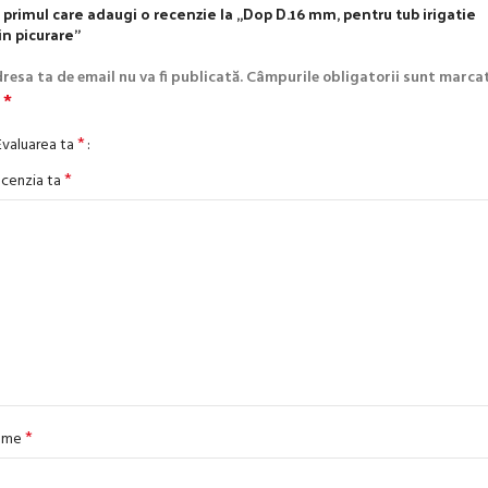
i primul care adaugi o recenzie la „Dop D.16 mm, pentru tub irigatie
in picurare”
resa ta de email nu va fi publicată.
Câmpurile obligatorii sunt marca
*
u
*
Evaluarea ta
*
cenzia ta
*
ume