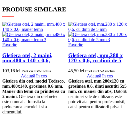
PRODUSE SIMILARE
Favorite
Favorite
Gletiera otel, 2 maini,
Gletiera otel, mm.280 x
mm.480 x 140 x 0,6,
120 x 0,6, cu dinti de 5
maner lemn
mm
103,16
lei
45,50
lei
Pret cu TVA inclus
Pret cu TVA inclus
Adaugă în coș
Adaugă în coș
Gletiera din otel, model Tedesco,
Gletiera otel, mm.280x120 cu
mm.480x140, grosimea 0,6 mm.
grosimea 0,6, dinti ascutiti 5x5
Maner din lemn cu prinderea cu
mm, cu maner din abs,
Datorit
2 maini.
Gletiera din otel neted
usurintei sale de utilizare, este
este o unealta folosita la
potrivit atat pentru profesionisti,
prelucrarea tencuielii si a
cat si pentru utilizatorii privati.
cimentului.