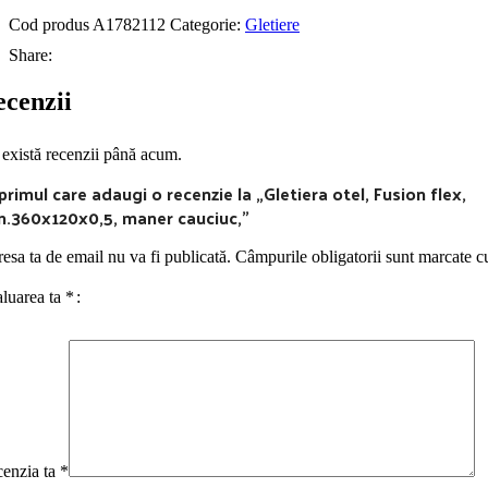
Cod produs
A1782112
Categorie:
Gletiere
Share:
cenzii
există recenzii până acum.
 primul care adaugi o recenzie la „Gletiera otel, Fusion flex,
.360x120x0,5, maner cauciuc,”
esa ta de email nu va fi publicată.
Câmpurile obligatorii sunt marcate 
luarea ta
*
enzia ta
*