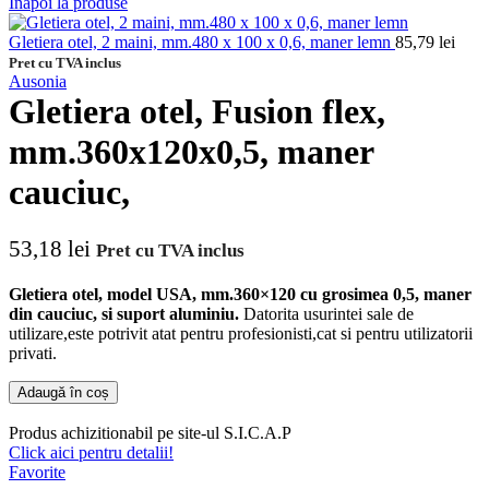
Inapoi la produse
Gletiera otel, 2 maini, mm.480 x 100 x 0,6, maner lemn
85,79
lei
Pret cu TVA inclus
Ausonia
Gletiera otel, Fusion flex,
mm.360x120x0,5, maner
cauciuc,
53,18
lei
Pret cu TVA inclus
Gletiera otel, model USA, mm.360×120 cu grosimea 0,5, maner
din cauciuc, si suport aluminiu.
Datorita usurintei sale de
utilizare,este potrivit atat pentru profesionisti,cat si pentru utilizatorii
privati.
Adaugă în coș
Produs achizitionabil pe site-ul S.I.C.A.P
Click aici pentru detalii!
Favorite