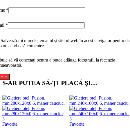
me
*
ail
*
Salvează-mi numele, emailul și site-ul web în acest navigator pentru da
toare când o să comentez.
buie să vă conectați pentru a putea adăuga fotografii la recenzia
neavoastră.
S-AR PUTEA SĂ-ȚI PLACĂ ȘI…
Favorite
Favorite