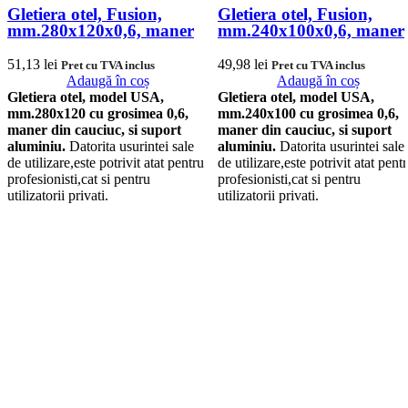
Gletiera otel, Fusion,
Gletiera otel, Fusion,
mm.280x120x0,6, maner
mm.240x100x0,6, maner
cauciuc,
cauciuc,
51,13
lei
49,98
lei
Pret cu TVA inclus
Pret cu TVA inclus
Adaugă în coș
Adaugă în coș
Gletiera otel, model USA,
Gletiera otel, model USA,
mm.280x120 cu grosimea 0,6,
mm.240x100 cu grosimea 0,6,
maner din cauciuc, si suport
maner din cauciuc, si suport
aluminiu.
Datorita usurintei sale
aluminiu.
Datorita usurintei sale
de utilizare,este potrivit atat pentru
de utilizare,este potrivit atat pent
profesionisti,cat si pentru
profesionisti,cat si pentru
utilizatorii privati.
utilizatorii privati.