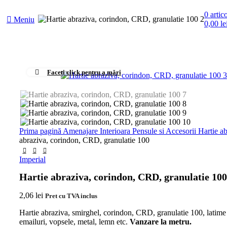
0
artic
Meniu
0,00
le
Faceți click pentru a mări
Prima pagină
Amenajare Interioara
Pensule si Accesorii
Hartie a
abraziva, corindon, CRD, granulatie 100
Imperial
Hartie abraziva, corindon, CRD, granulatie 100
2,06
lei
Pret cu TVA inclus
Hartie abraziva, smirghel, corindon, CRD, granulatie 100, latim
emailuri, vopsele, metal, lemn etc.
Vanzare la metru.