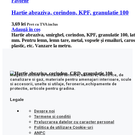
Favorite
Hartie abraziva, corindon, KPF, granulatie 100
3,69
lei
Pret cu TVA inclus
Adaugă în coș
Hartie abraziva, smirghel, corindon, KPF, granulatie 100, la
mm.
Pentru lemn, lemn tare, metal, vopsele și emailuri, caros
plastic, etc.
Vanzare la metru.
Magazin online de instalatii termice, sanitare, electrice, de
canalizare si gaz, materiale pentru amenajari interioare, scule
si accesorii, unelte si utilaje, feronerie,echipamente de
protectie, articole pentru gradina.
Legale
Despre noi
Termene si conditii
Prelucrarea datelor cu caracter personal
Politica de utilizare Cookie-uri
ANPC