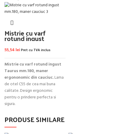
Mistrie cu varf
rotund ingust
mm.180, maner
cauciuc
55,54
lei
Pret cu TVA inclus
Mistrie cu varf rotund ingust
Taurus mm.180, maner
ergononomic din cauciuc.
Lama
de otel C55 de cea mai buna
calitate. Design ergonomic
pentru o prindere perfecta si
sigura.
PRODUSE SIMILARE