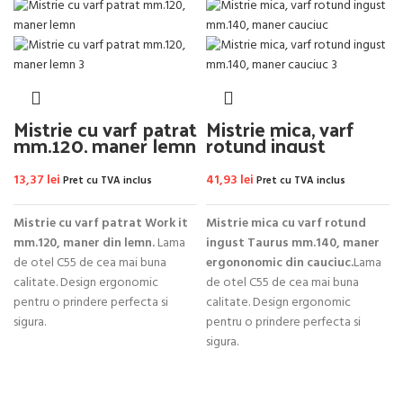
Mistrie cu varf patrat
Mistrie mica, varf
mm.120, maner lemn
rotund ingust
mm.140, maner
cauciuc
13,37
lei
41,93
lei
Pret cu TVA inclus
Pret cu TVA inclus
Mistrie cu varf patrat Work it
Mistrie mica cu varf rotund
mm.120, maner din lemn.
Lama
ingust Taurus mm.140, maner
de otel C55 de cea mai buna
ergononomic din cauciuc.
Lama
calitate. Design ergonomic
de otel C55 de cea mai buna
pentru o prindere perfecta si
calitate. Design ergonomic
sigura.
pentru o prindere perfecta si
sigura.