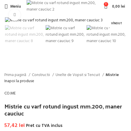
0
Meniu
0,00
lei
Faceți click pentru a mări
VÎNDUT
Prima pagină
Constructii
Unelte de Vopsit si Tencuit
Mistrie
Inapoi la produse
CO.ME
Mistrie cu varf rotund ingust mm.200, maner
cauciuc
57,42
lei
Pret cu TVA inclus