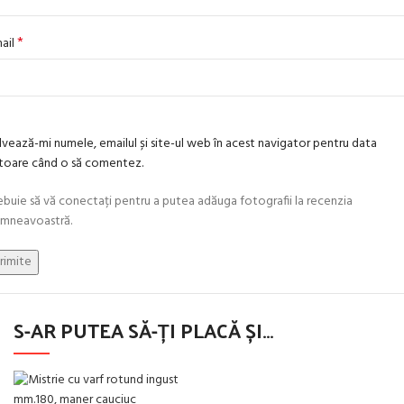
*
ail
lvează-mi numele, emailul și site-ul web în acest navigator pentru data
itoare când o să comentez.
ebuie să vă conectați pentru a putea adăuga fotografii la recenzia
mneavoastră.
S-AR PUTEA SĂ-ȚI PLACĂ ȘI…