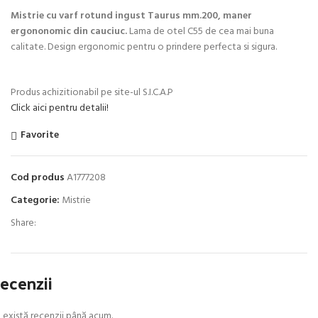
Mistrie cu varf rotund ingust Taurus mm.200, maner
ergononomic din cauciuc.
Lama de otel C55 de cea mai buna
calitate. Design ergonomic pentru o prindere perfecta si sigura.
Produs achizitionabil pe site-ul S.I.C.A.P
Click aici pentru detalii!
Favorite
Cod produs
A1777208
Categorie:
Mistrie
Share:
ecenzii
 există recenzii până acum.