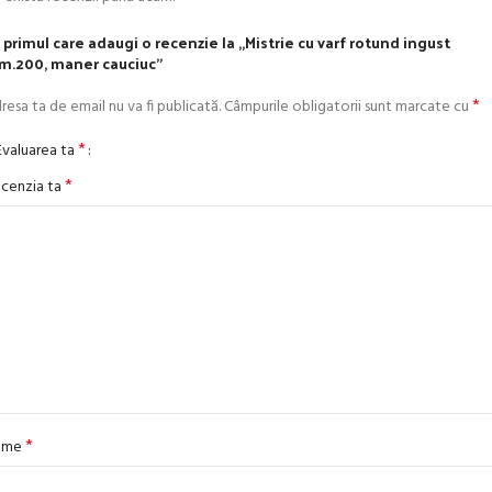
i primul care adaugi o recenzie la „Mistrie cu varf rotund ingust
.200, maner cauciuc”
*
resa ta de email nu va fi publicată.
Câmpurile obligatorii sunt marcate cu
*
Evaluarea ta
*
cenzia ta
*
ume