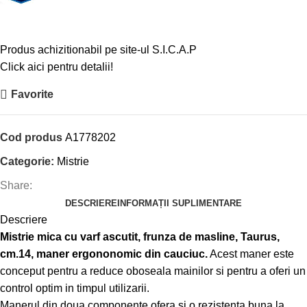
Produs achizitionabil pe site-ul S.I.C.A.P
Click aici pentru detalii!
Favorite
Cod produs
A1778202
Categorie:
Mistrie
Share:
DESCRIERE
INFORMAȚII SUPLIMENTARE
Descriere
Mistrie mica cu varf ascutit, frunza de masline, Taurus,
cm.14, maner ergononomic din cauciuc.
Acest maner este
conceput pentru a reduce oboseala mainilor si pentru a oferi un
control optim in timpul utilizarii.
Manerul din doua componente ofera si o rezistenta buna la