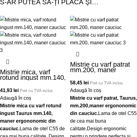
S-AR PUTEA SĂ-ȚI PLACĂ ȘI…
Mistrie cu varf patrat
mm.200, maner
Mistrie mica, varf
cauciuc
rotund ingust mm.140,
maner cauciuc
58,45
lei
Pret cu TVA inclus
41,93
lei
Adaugă în coș
Pret cu TVA inclus
Adaugă în coș
Mistrie cu varf patrat, Taurus,
Mistrie mica cu varf rotund
mm.200,maner ergononomic
ingust Taurus mm.140,
din cauciuc.
Lama de otel C55
maner ergononomic din
de cea mai buna
cauciuc.
Lama de otel C55 de
calitate.Design ergonomic
cea mai buna calitate. Design
pentru o prindere perfecta si