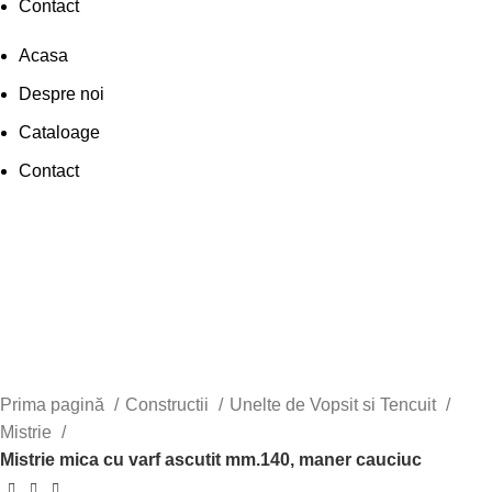
Contact
Acasa
Despre noi
Cataloage
Contact
Autentificare / Înregistrare
Faceți click pentru a mări
Prima pagină
Constructii
Unelte de Vopsit si Tencuit
Mistrie
Mistrie mica cu varf ascutit mm.140, maner cauciuc