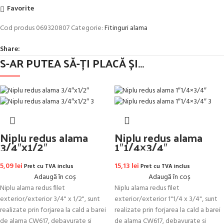
Favorite
Cod produs
069320807
Categorie:
Fitinguri alama
Share:
S-AR PUTEA SĂ-ȚI PLACĂ ȘI…
Niplu redus alama
Niplu redus alama
3/4″x1/2″
1″1/4×3/4″
5,09
lei
15,13
lei
Pret cu TVA inclus
Pret cu TVA inclus
Adaugă în coș
Adaugă în coș
Niplu alama redus filet
Niplu alama redus filet
exterior/exterior 3/4" x 1/2", sunt
exterior/exterior 1"1/4 x 3/4", sunt
realizate prin forjarea la cald a barei
realizate prin forjarea la cald a barei
de alama CW617, debavurate si
de alama CW617, debavurate si