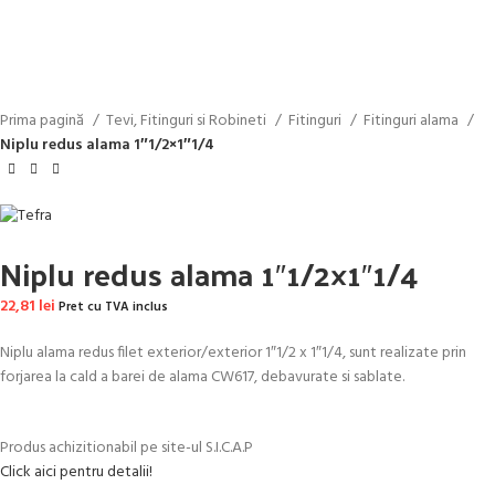
Faceți click pentru a mări
Prima pagină
Tevi, Fitinguri si Robineti
Fitinguri
Fitinguri alama
Niplu redus alama 1″1/2×1″1/4
Niplu redus alama 1″1/2×1″1/4
22,81
lei
Pret cu TVA inclus
Niplu alama redus filet exterior/exterior 1″1/2 x 1″1/4, sunt realizate prin
forjarea la cald a barei de alama CW617, debavurate si sablate.
Produs achizitionabil pe site-ul S.I.C.A.P
Click aici pentru detalii!