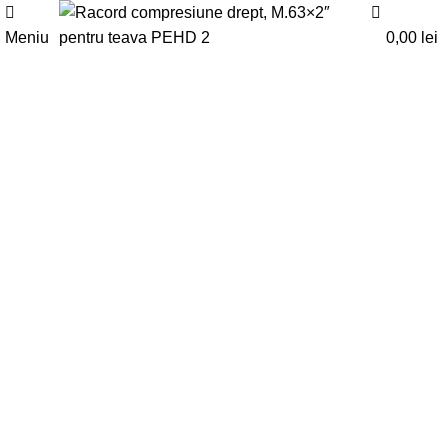
0
0
Meniu
0,00
lei
Faceți click pentru a mări