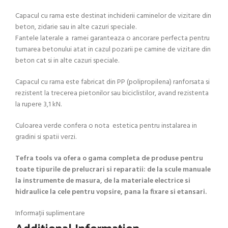
Capacul cu rama este destinat inchiderii caminelor de vizitare din
beton, zidarie sau in alte cazuri speciale.
Fantele laterale a ramei garanteaza o ancorare perfecta pentru
turnarea betonului atat in cazul pozarii pe camine de vizitare din
beton cat si in alte cazuri speciale.
Capacul cu rama este fabricat din PP (polipropilena) ranforsata si
rezistent la trecerea pietonilor sau biciclistilor, avand rezistenta
la rupere 3,1 kN.
Culoarea verde confera o nota estetica pentru instalarea in
gradini si spatii verzi.
Tefra tools va ofera o gama completa de produse pentru
toate tipurile de prelucrari si reparatii: de la scule manuale
la instrumente de masura, de la materiale electrice si
hidraulice la cele pentru vopsire, pana la fixare si etansari.
Informații suplimentare
Additional Information