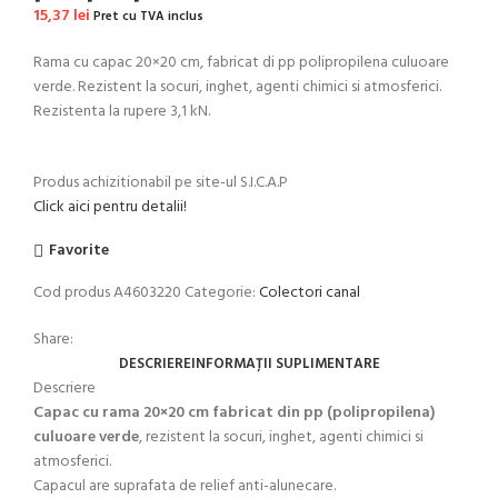
15,37
lei
Pret cu TVA inclus
Rama cu capac 20×20 cm, fabricat di pp polipropilena culuoare
verde. Rezistent la socuri, inghet, agenti chimici si atmosferici.
Rezistenta la rupere 3,1 kN.
Produs achizitionabil pe site-ul S.I.C.A.P
Click aici pentru detalii!
Favorite
Cod produs
A4603220
Categorie:
Colectori canal
Share:
DESCRIERE
INFORMAȚII SUPLIMENTARE
Descriere
Capac cu rama 20×20 cm fabricat din pp (polipropilena)
culuoare verde
, rezistent la socuri, inghet, agenti chimici si
atmosferici.
Capacul are suprafata de relief anti-alunecare.