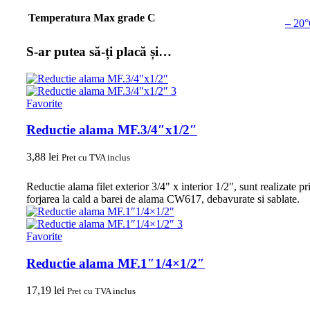
Temperatura Max grade C
– 20°
S-ar putea să-ți placă și…
Favorite
Reductie alama MF.3/4″x1/2″
3,88
lei
Pret cu TVA inclus
Reductie alama filet exterior 3/4" x interior 1/2", sunt realizate pr
forjarea la cald a barei de alama CW617, debavurate si sablate.
Favorite
Reductie alama MF.1″1/4×1/2″
17,19
lei
Pret cu TVA inclus