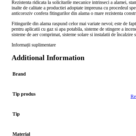
Rezistenta ridicata la solicitarile mecanice intrinseci a alamei, sta
inalte de calitate a productiei adoptate impreuna cu procedeul spe
anticoroziv confera fitingurilor din alama o mare rezistenta constr
Fitingurile din alama raspund celor mai variate nevoi; este de fapt
pentru aplicatii cu gaz si apa potabila, sisteme de stingere a incend
sisteme de aer comprimat, sisteme solare si instalatii de încalzire s
Informații suplimentare
Additional Information
Brand
Tip produs
Re
Tip
Material