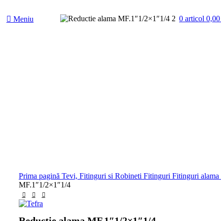
0
articol
0,0
Meniu
Vîndut
Faceți click pentru a mări
Prima pagină
Tevi, Fitinguri si Robineti
Fitinguri
Fitinguri alama
MF.1″1/2×1″1/4
Reductie alama MF.1″1/2×1″1/4