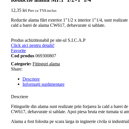
12,35
lei
Pret cu TVA inclus
Reductie alama filet exterior 1″1/2 x interior 1″1/4, sunt realizate 
cald a barei de alama CW617, debavurate si sablate.
Produs achizitionabil pe site-ul S.I.C.A.P
Click aici pentru detalii!
Favorite
Cod produs
069300807
Categorie:
Fitinguri alama
Share:
Descriere
Informații suplimentare
Descriere
Fitingurile din alama sunt realizate prin forjarea la cald a barei d
CW617, debavurate si sablate. Apoi piesa bruta este turnata si am
Alama a fost folosita pe scara larga in inginerie civila si industrial