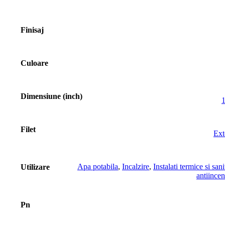
Finisaj
Culoare
Dimensiune (inch)
1
Filet
Ext
Apa potabila
,
Incalzire
,
Instalati termice si sani
Utilizare
antiince
Pn