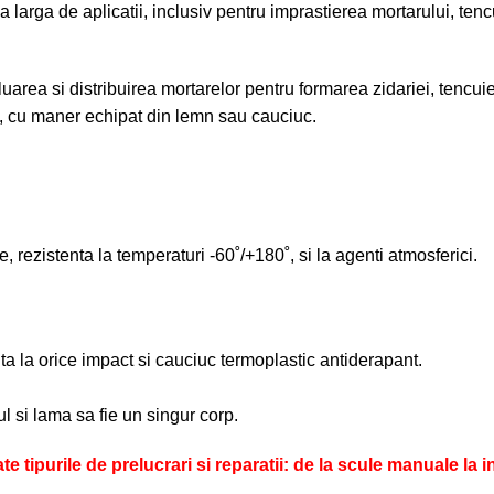
 larga de aplicatii, inclusiv pentru imprastierea mortarului, tenc
eluarea si distribuirea mortarelor pentru formarea zidariei, tencuie
it, cu maner echipat din lemn sau cauciuc.
e, rezistenta la temperaturi -60˚/+180˚, si la agenti atmosferici.
nta la orice impact si cauciuc termoplastic antiderapant.
l si lama sa fie un singur corp.
tipurile de prelucrari si reparatii: de la scule manuale la i