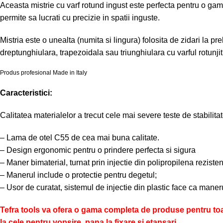
Aceasta mistrie cu varf rotund ingust este perfecta pentru o gama
permite sa lucrati cu precizie in spatii inguste.
Mistria este o unealta (numita si lingura) folosita de zidari la pr
dreptunghiulara, trapezoidala sau triunghiulara cu varful rotunj
Produs profesional Made in Italy
Caracteristici:
Calitatea materialelor a trecut cele mai severe teste de stabilitat
– Lama de otel C55 de cea mai buna calitate.
– Design ergonomic pentru o prindere perfecta si sigura
– Maner bimaterial, turnat prin injectie din polipropilena reziste
– Manerul include o protectie pentru degetul;
– Usor de curatat, sistemul de injectie din plastic face ca maneru
Tefra tools va ofera o gama completa de produse pentru toate 
la cele pentru vopsire, pana la fixare si etansari.