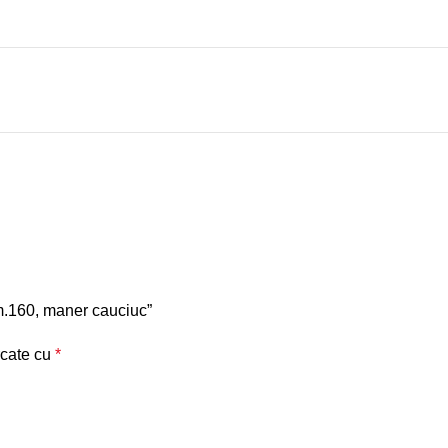
mm.160, maner cauciuc”
rcate cu
*