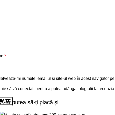
me
*
alvează-mi numele, emailul și site-ul web în acest navigator pe
uie să vă conectați pentru a putea adăuga fotografii la recenz
S-ar putea să-ți placă și…