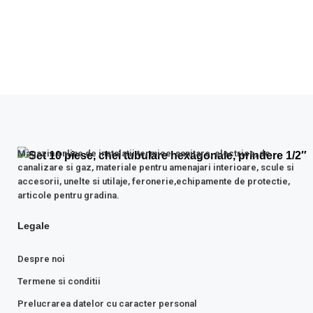
m
pr
su
el
Magazin online de instalatii termice, sanitare, electrice, de
canalizare si gaz, materiale pentru amenajari interioare, scule si
accesorii, unelte si utilaje, feronerie,echipamente de protectie,
articole pentru gradina.
Legale
Despre noi
Termene si conditii
Prelucrarea datelor cu caracter personal