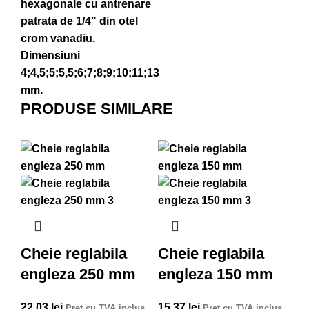
hexagonale cu antrenare
patrata de 1/4"
din otel
crom vanadiu.
Dimensiuni
4;4,5;5;5,5;6;7;8;9;10;11;13
mm.
PRODUSE SIMILARE
Cheie reglabila
Cheie reglabila
engleza 250 mm
engleza 150 mm
22,03
lei
15,37
lei
Pret cu TVA inclus
Pret cu TVA inclus