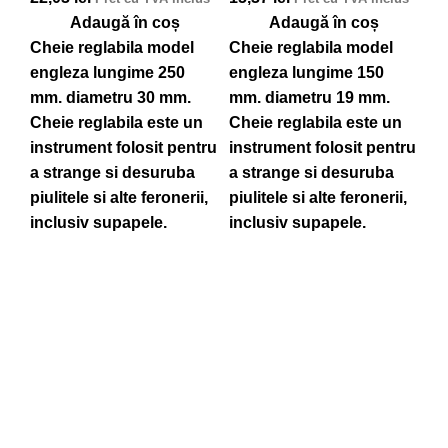
Adaugă în coș
Adaugă în coș
Cheie reglabila model
Cheie reglabila model
engleza lungime 250
engleza lungime 150
mm. diametru 30 mm.
mm. diametru 19 mm.
Cheie reglabila este un
Cheie reglabila este un
instrument folosit pentru
instrument folosit pentru
a strange si desuruba
a strange si desuruba
C
piulitele si alte feronerii,
piulitele si alte feronerii,
inclusiv supapele.
inclusiv supapele.
m
D
7,
Ch
ma
he
va